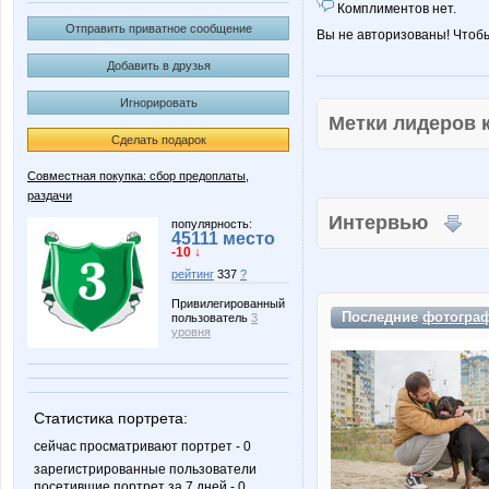
Комплиментов нет.
Отправить приватное сообщение
Вы не авторизованы! Чтоб
Добавить в друзья
Игнорировать
Метки лидеров
Сделать подарок
Совместная покупка: сбор предоплаты,
раздачи
Интервью
популярность:
45111 место
-10 ↓
рейтинг
337
?
Привилегированный
Последние
фотогра
пользователь
3
уровня
Статистика портрета:
сейчас просматривают портрет - 0
зарегистрированные пользователи
посетившие портрет за 7 дней - 0