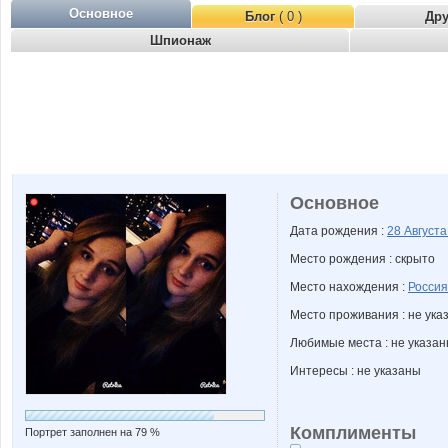
Основное
Блог
( 0 )
Др
Шпионаж
Основное
Дата рождения :
28 Август
Место рождения : скрыто
Место нахождения :
Россия
Место проживания : не ука
Любимые места : не указа
Интересы : не указаны
Комплименты
Портрет заполнен на 79 %